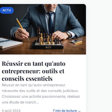
ACTU
Réussir en tant qu'auto
entrepreneur: outils et
conseils essentiels
Réussir en tant qu'auto-entrepreneur
nécessite des outils et des conseils judicieux.
Choisissez une activité passionnante, réalisez
une étude de march...
4 août 2024
7 min de lecture →