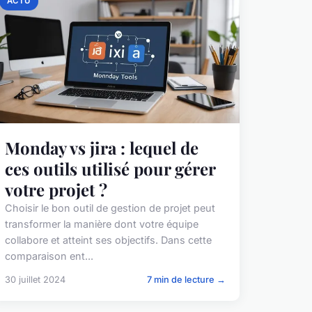
ACTU
Monday vs jira : lequel de
ces outils utilisé pour gérer
votre projet ?
Choisir le bon outil de gestion de projet peut
transformer la manière dont votre équipe
collabore et atteint ses objectifs. Dans cette
comparaison ent...
30 juillet 2024
7 min de lecture →