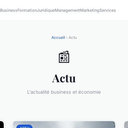
u
Business
Formation
Juridique
Management
Marketing
Services
Accueil
› Actu
📰
Actu
L'actualité business et économie