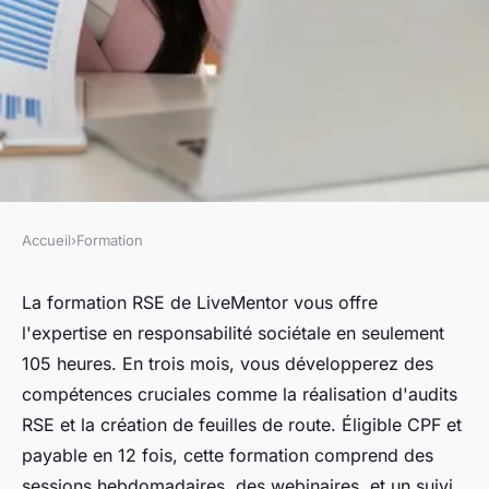
Accueil
›
Formation
FORMATION
Formation rse : devenez
La formation RSE de LiveMentor vous offre
l'expertise en responsabilité sociétale en seulement
expert en 105 heures avec
105 heures. En trois mois, vous développerez des
livementor
compétences cruciales comme la réalisation d'audits
RSE et la création de feuilles de route. Éligible CPF et
Alexis
•
30 juillet 2024
•
3 min de lecture
payable en 12 fois, cette formation comprend des
sessions hebdomadaires, des webinaires, et un suivi