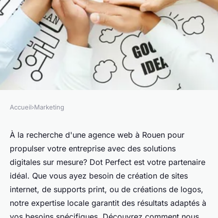
Accueil
›
Marketing
MARKETING
Agence web rouen : des
À la recherche d'une agence web à Rouen pour
propulser votre entreprise avec des solutions
solutions digitales sur mesure
digitales sur mesure? Dot Perfect est votre partenaire
idéal. Que vous ayez besoin de création de sites
Alexis
•
1 août 2024
•
5 min de lecture
internet, de supports print, ou de créations de logos,
notre expertise locale garantit des résultats adaptés à
vos besoins spécifiques. Découvrez comment nous