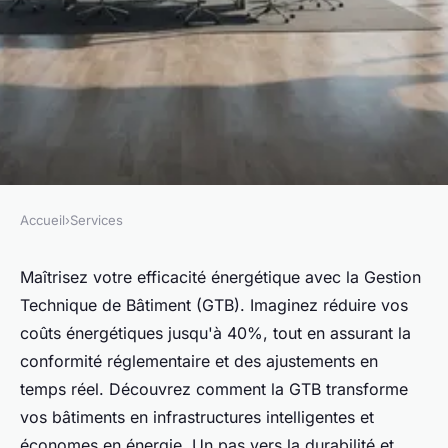
Accueil
›
Services
SERVICES
Prenez le contrôle de la
Maîtrisez votre efficacité énergétique avec la Gestion
Technique de Bâtiment (GTB). Imaginez réduire vos
performance énergétique de
coûts énergétiques jusqu'à 40%, tout en assurant la
vos bâtiments avec gtb
conformité réglementaire et des ajustements en
temps réel. Découvrez comment la GTB transforme
Alexis
•
5 août 2024
•
4 min de lecture
vos bâtiments en infrastructures intelligentes et
économes en énergie. Un pas vers la durabilité et